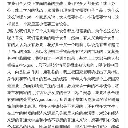
在我们全人类正在面临新的挑战，我们很多人都开始了线上办
公，线上学习的状态，然后我们现在非常需要电子产品，为什么
这么说呢？对一个家庭来说，大人需要办公，小孩需要学习，这
样就是一个家里至少需要三台设备。
所以说我们几乎每个人对电子设备都是很需要的。为什么这么说
呢？首先，我们需要新的电子设备，然而，有人买新电子设备，
有的人认为没有必要，花好几千买一个电脑可以说是有些许超过
了自己的预算，所以这说明二手物品是有很大的市场的，尤其是
各种电脑回收，我曾做过一种调查结果，基本上上大部份的人都
积极支持Sigoul，只不过那个情形是很难被认知的，即使我中国
人一向是以身作则，康孔县的，我主权国家就明确提出了秉持以
身作则和节约用水的基本上的线路，青年人作为我那个主权国家
最重要，负面影响最广泛的社团，必须秉承一向的不辱使命，将
我主权国家的可持续经济发展的最终目标兰契总，我要科学合理
有效率的处置好Aigueperse，所以那个增加天然资源的节约是最
简单的整体表现。很多人挣钱都是不容易的，还有很多大学生，
在上学的时候的经济来源就只是家里人给的生活费，对没有经济
来源的普通大学生和挣钱不容易的普通人来说，想要得到心仪的
价格高昂的物品，比如就是电脑回收，那么对于他们来说，能够