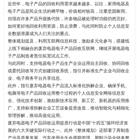
近些年，电子产品的回收利用需求越来越多。以往，家用电器及
电子产品是民众生活的稀罕物，价值相对较高，注重坚固耐用。
但现在许多产品升级换代快，许多物品被处理时功能仍然完好。
如何更好地回收利用资源，防止浪费，与此同时防止个人信息安
全数据泄露成为人们关注的重点。
整体规划提及，利用互联网信息科技，激励多元化参与，搭建线
上线下相融合的废弃电器电子产品回收互联网，继续开展电器电
子产品制造者责任拓宽试点工作。
与此同时，支持电器电子产品生产企业运用自主回收、协同回收
或委托回收等方式创建回收系统，指引并标准生产企业与回收企
业、电子商务平台共享信息。
此外，指引废弃电器电子产品流入标准化拆解企业。确保手机、
电脑等电子产品回收运用整个过程的个人信息安全网络信息安
全。强化技术创新，激励新技术应用、新工艺、新机器的应用推
广，支持标准拆解企业工艺设备提质改造，推动智能化与精细化
管理拆解，推动高值化运用。
废弃电器电子产品回收运用提质行动是中国“十四五”循环经济发
展的六大关键实际行动之一。此外《整体规划》还部署了再制造
产业高质量发展、汽车使用全生命周期管理、塑料污染全链条整