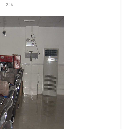
： 225